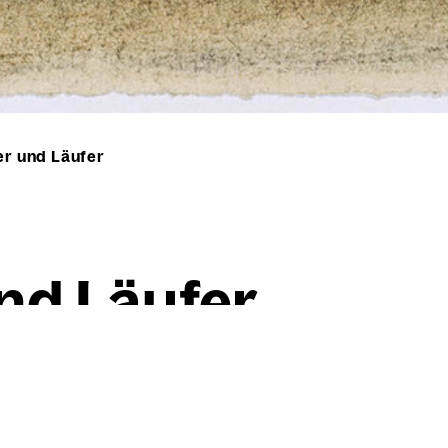
er und Läufer
und Läu­fer
Willi Baumeister
Ball­spie­ler und Läu­fer