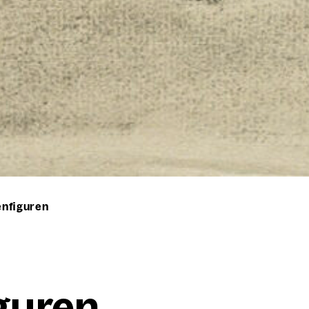
enfiguren
­gu­ren