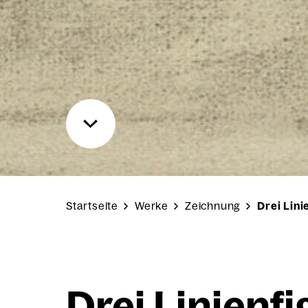
Startseite
Werke
Zeichnung
Drei Lini
Drei Lini­en­fi