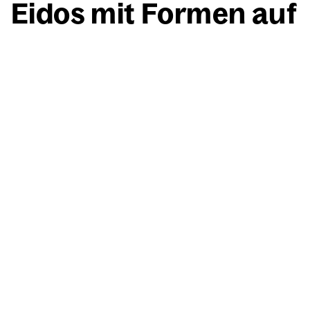
Eidos mit For­men auf
hel­ler Flä­che