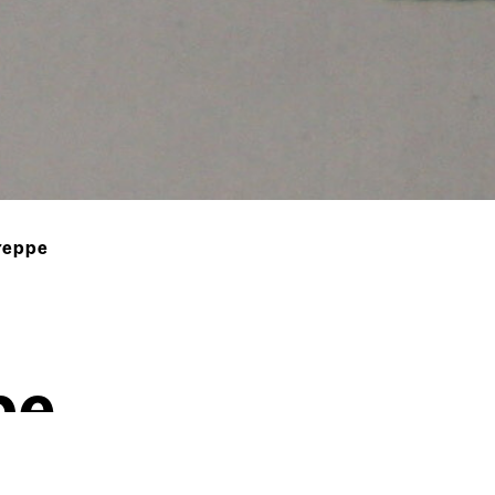
reppe
pe