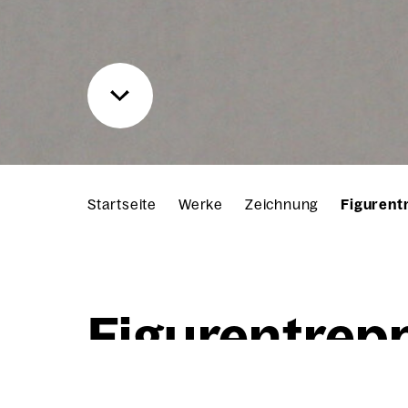
Startseite
Werke
Zeichnung
Figurent
Figu­ren­trep­