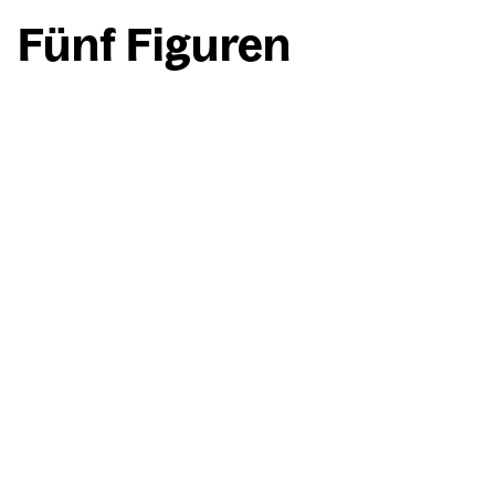
Fünf Figu­ren
Willi Baumeister