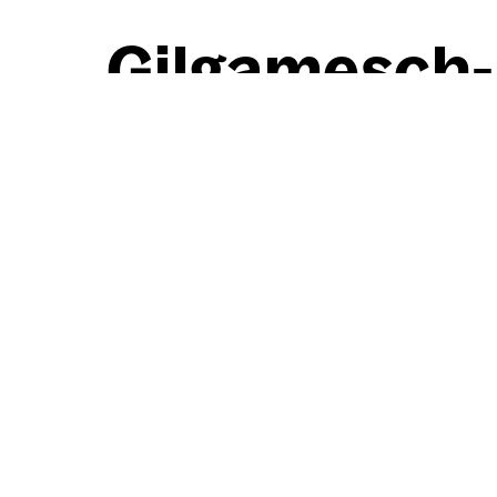
Gil­ga­mesch-Il