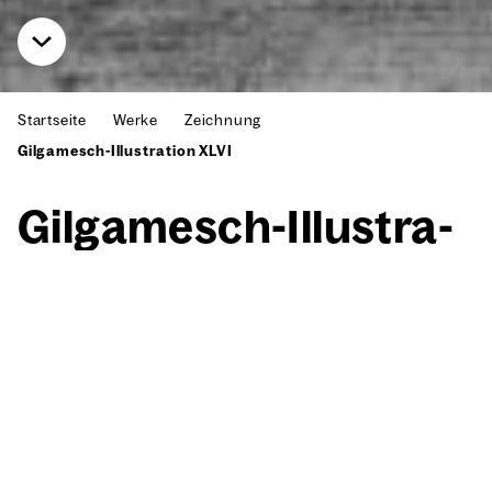
Startseite
Werke
Zeichnung
Gilgamesch-Illustration XLVI
Gil­ga­mesch-Illus­tra­
ti­on XLVI