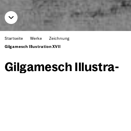
Startseite
Werke
Zeichnung
Gilgamesch Illustration XVII
Gil­ga­mesch Illus­tra­
ti­on XVII