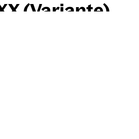
XX (Vari­an­te)
Willi Baumeister
Gil­ga­mesch XX (Vari­an­te)
1943
Kohle, gewischt, Bleistift, 
Rand r. leicht unregelmäß
19,40 cm
×
29,50 cm
Werkdaten