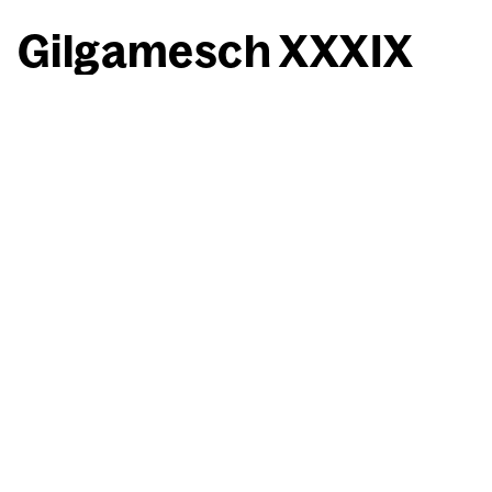
Gil­ga­mesch XXXIX
(Vari­an­te)
Willi Baumeister
Gil­ga­mesch XXXIX (Vari­an­te)
1943
Kohle, gewischt, Ölkreide in Schwarz,