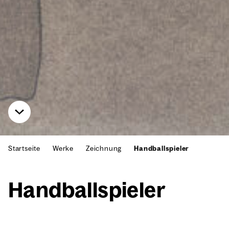
Startseite
Werke
Zeichnung
Handballspieler
Hand­ball­spie­ler