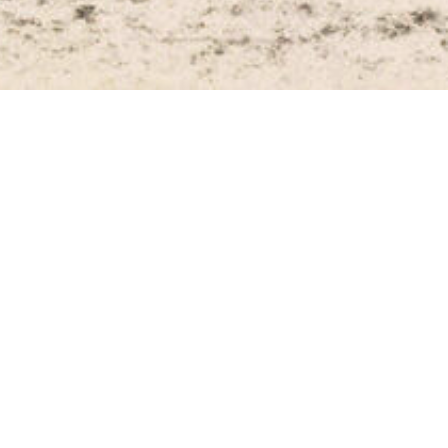
Willi Baumeister
Hesi­od