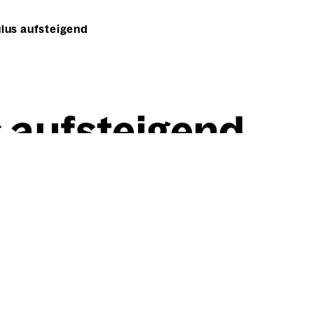
us aufsteigend
auf­stei­gend
Willi Baumeister
Homun­cu­lus auf­stei­gend
1953
Kohle, fixiert, auf chamoi
unregelmäßig beschnitten
29,30 cm
×
27,40 cm