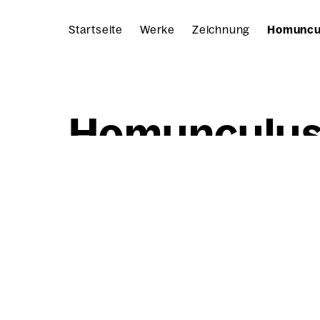
Startseite
Werke
Zeichnung
Homuncul
Homun­cu­lus 