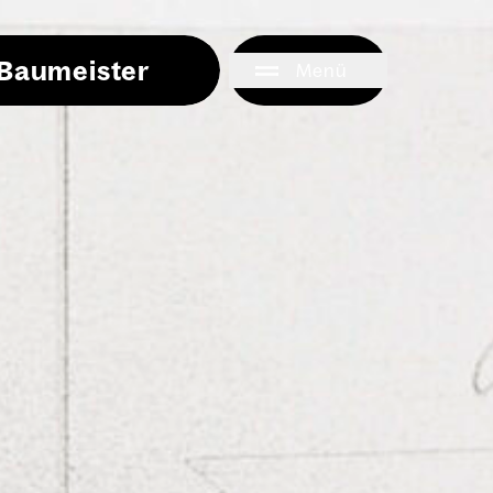
i Baumeister
Menü