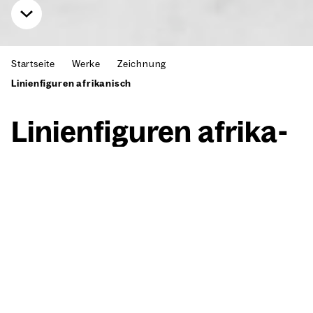
Startseite
Werke
Zeichnung
Linienfiguren afrikanisch
Lini­en­fi­gu­ren afri­ka­
nisch