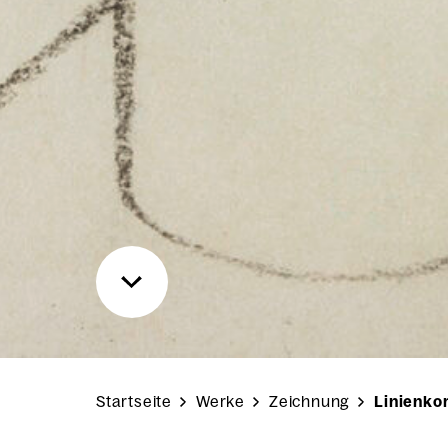
Startseite
Werke
Zeichnung
Linienko