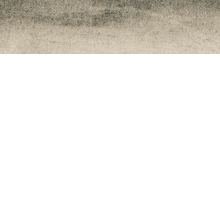
n
Willi Baumeister
Sche­men