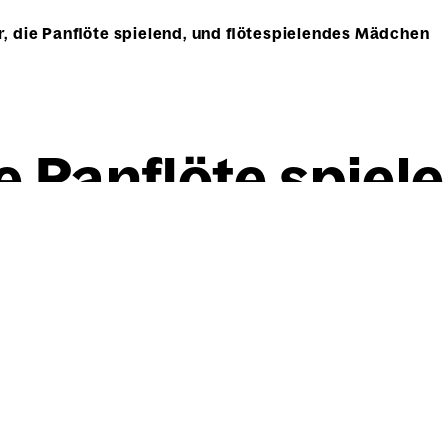
r, die Panflöte spielend, und flötespielendes Mädchen
ie Pan­flö­te spie­
es Mäd­chen
Willi Baumeister
Sit­zen­der, die Pan­flö­te sp
1910
Bleistift auf rohweißem Kar