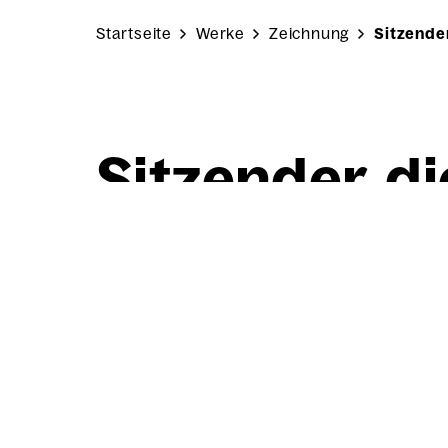
Startseite
Werke
Zeichnung
Sitzende
Sit­zen­der, d
te­spie­len­d