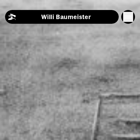
Skip to content
Willi Baumeister