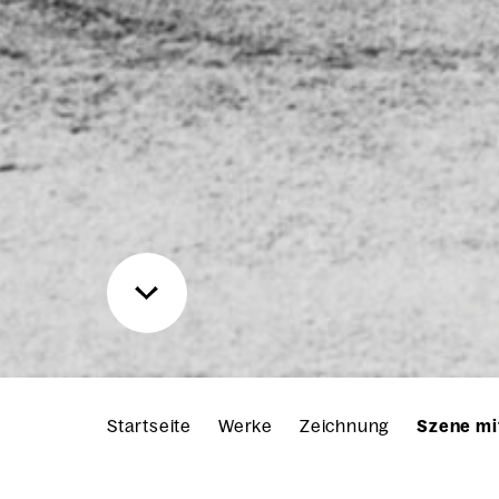
Startseite
Werke
Zeichnung
Szene mit