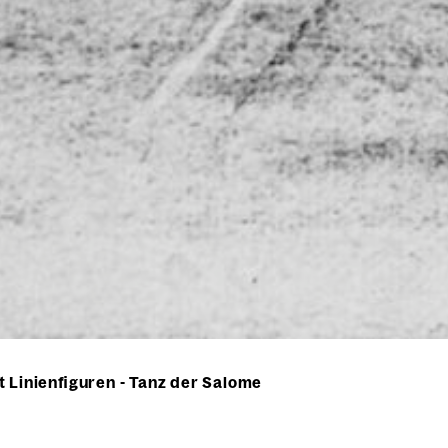
 Linienfiguren - Tanz der Salome