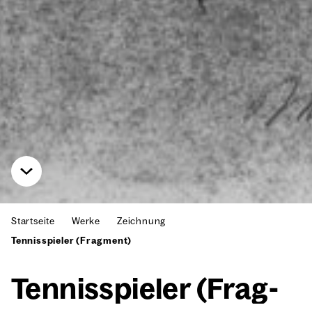
Startseite
Werke
Zeichnung
Tennisspieler (Fragment)
Ten­nis­spie­ler (Frag­