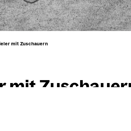
ieler mit Zuschauern
ler mit Zuschau­er
Willi Baumeister
Ten­nis­spie­ler mit Zuschau