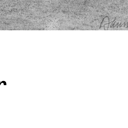
n
­ern