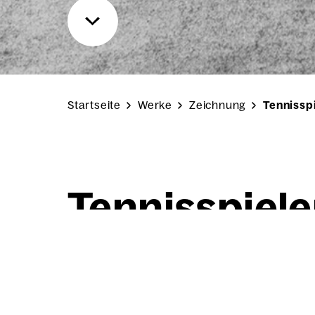
Startseite
Werke
Zeichnung
Tennissp
Ten­nis­spie­