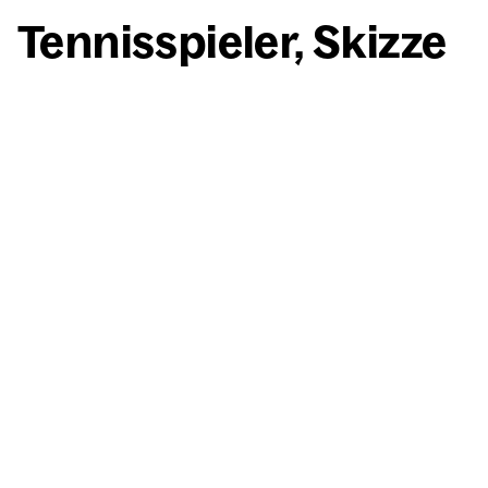
Ten­nis­spie­ler, Skiz­ze