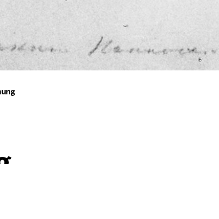
nung
g