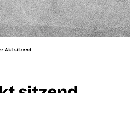
er Akt sitzend
kt sit­zend
Willi Baumeister