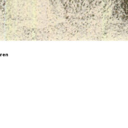
uren
n