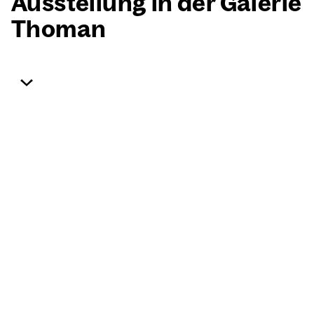
Aus­stel­lung in der Gale­rie
Tho­man
Start­sei­te
Aus­stel­lun­gen
Gale­rie Tho­man
Gelin­gen. Gelin­gen
20. März 2026–20. Mai 2026
Einen „schöp­fe­ri­schen Win­kel“ nann­te Maler
Wil­li Bau­meis­ter die Abwei­chung vom künst­
le­risch gewünsch­ten Ziel auf­grund der