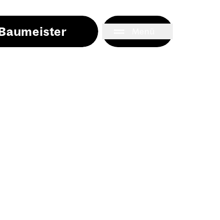
i Baumeister
Menü