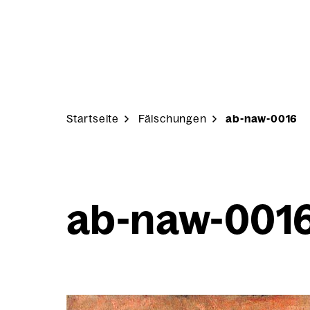
Skip to content
Start­sei­te
Fäl­schun­gen
ab-naw-0016
ab-naw-001