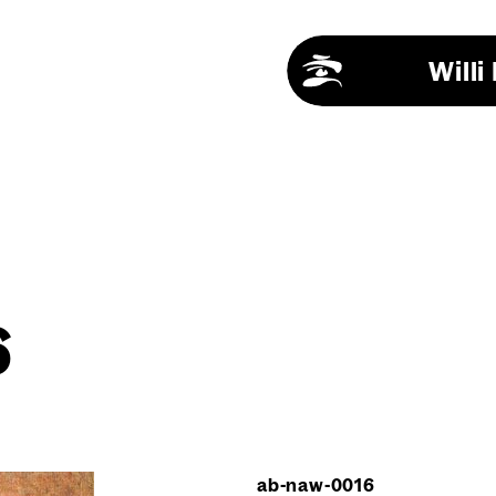
Will
6
ab-naw-0016