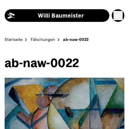
Skip to content
Willi Baumeister
Start­sei­te
Fäl­schun­gen
ab-naw-0022
ab-naw-0022