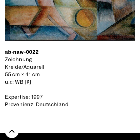
ab-naw-0022
Zeichnung
Kreide/Aquarell
55 cm
×
41 cm
u.r.: WB [?]
Expertise: 1997
Provenienz: Deutschland