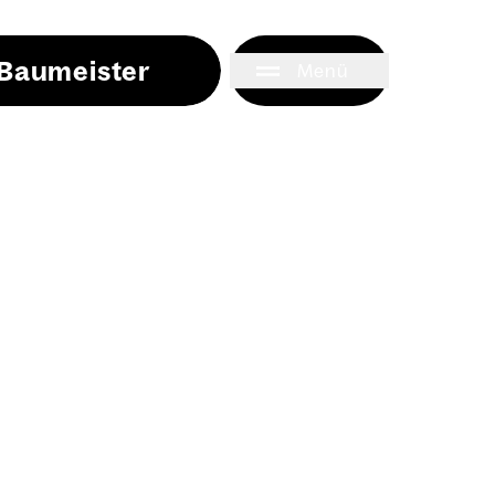
i Baumeister
Menü