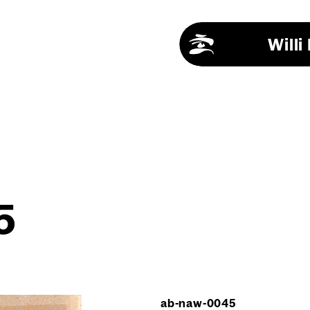
Will
5
ab-naw-0045