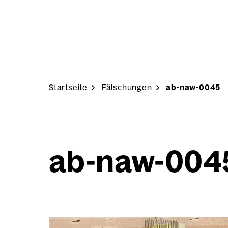
Skip to content
Start­sei­te
Fäl­schun­gen
ab-naw-0045
ab-naw-004