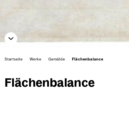
Startseite
Werke
Gemälde
Flächenbalance
Flä­chen­ba­lan­ce