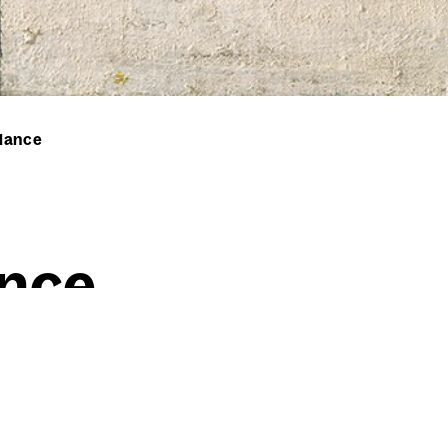
lance
n­ce
Willi Baumeister
Flä­chen­ba­lan­ce