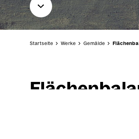
Startseite
Werke
Gemälde
Flächenba
Flä­chen­ba­la