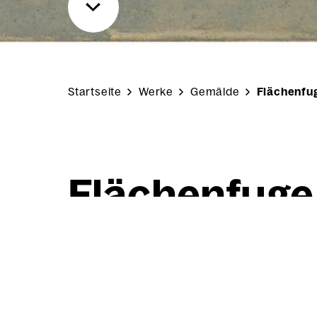
Startseite
Werke
Gemälde
Flächenfug
Flä­chen­fu­ge