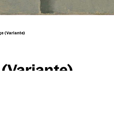
e (Variante)
 (Vari­an­te)
Willi Baumeister
Flä­chen­fu­ge (Vari­an­te)
1923