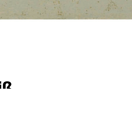
iß
Weiß