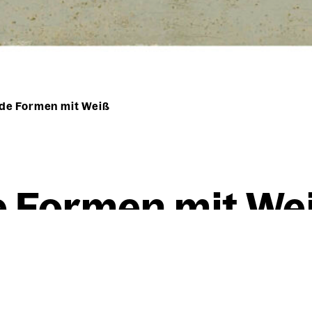
e Formen mit Weiß
 For­men mit We
Willi Baumeister
Schwe­ben­de For­men mit 