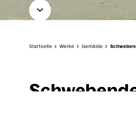
Startseite
Werke
Gemälde
Schwebend
Schwe­ben­de