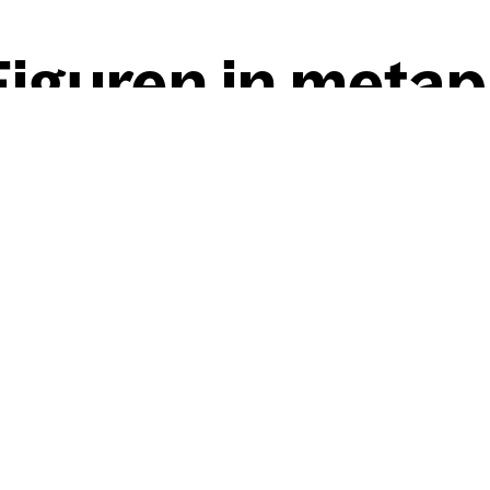
igu­ren in meta­p
Willi Baumeister
Archai­sche Figu­ren in meta
Werkdaten