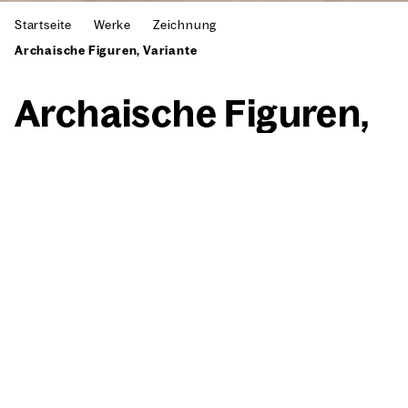
Startseite
Werke
Zeichnung
Archaische Figuren, Variante
Archai­sche Figu­ren,
Vari­an­te