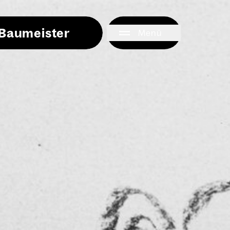
i Baumeister
Menü