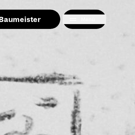
i Baumeister
Menü