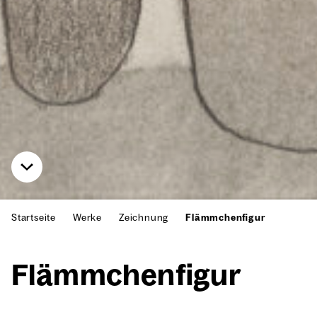
Startseite
Werke
Zeichnung
Flämmchenfigur
Flämm­chen­fi­gur