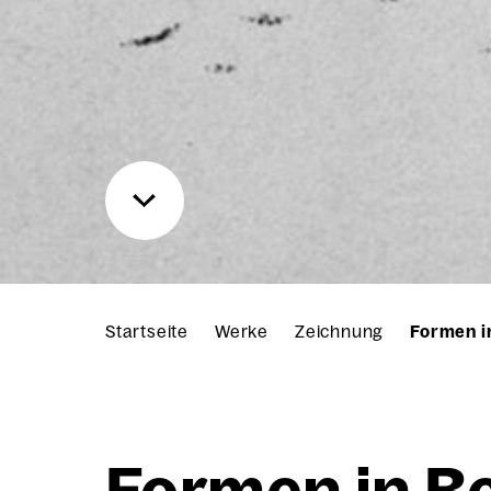
Startseite
Werke
Zeichnung
Formen i
For­men in B