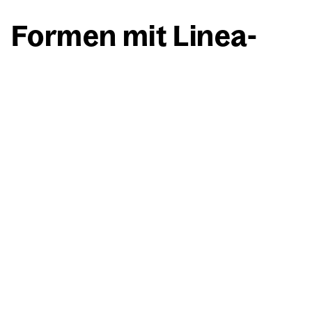
For­men mit Linea­
men­ten