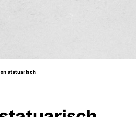
on statuarisch
sta­tua­risch