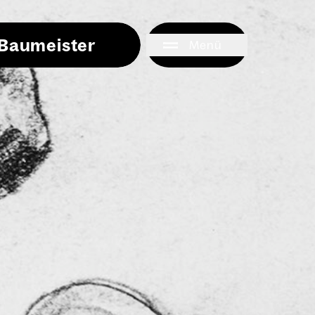
i Baumeister
Menü