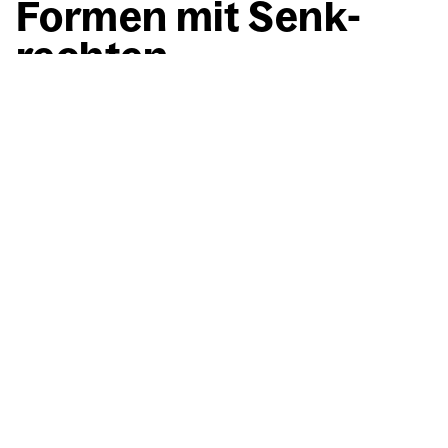
For­men mit Senk­
rech­ten