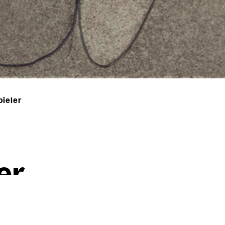
pieler
ler