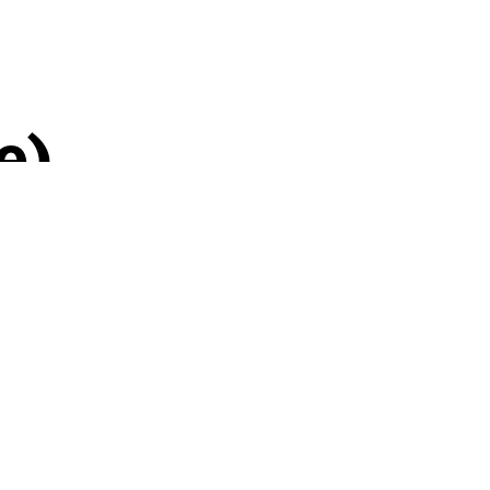
e)
n­te)
m Ingres-Bütten