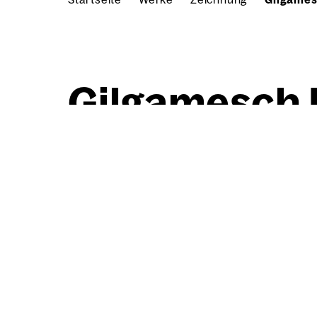
Gil­ga­mesch I