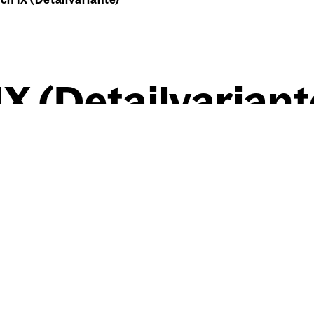
X (Detail­va­ri­an­t
Willi Baumeister
Gil­ga­mesch IX (Detail­va­ri­a
1943
Kohle, auf chamoisfarbige
13,20 cm
×
15,00 cm