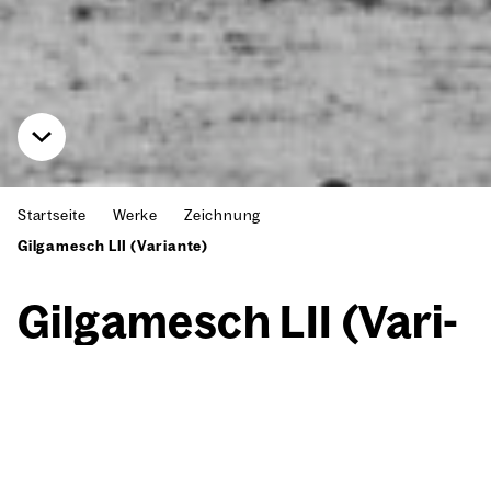
Startseite
Werke
Zeichnung
Gilgamesch LII (Variante)
Gil­ga­mesch LII (Vari­
an­te)