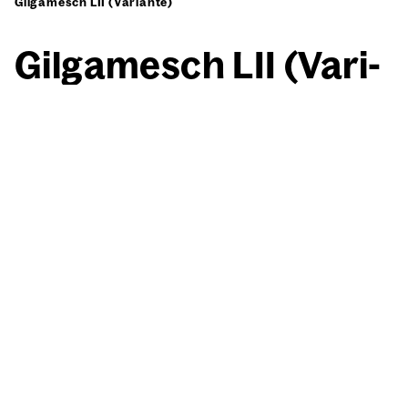
Gilgamesch LII (Variante)
Gil­ga­mesch LII (Vari­
an­te)