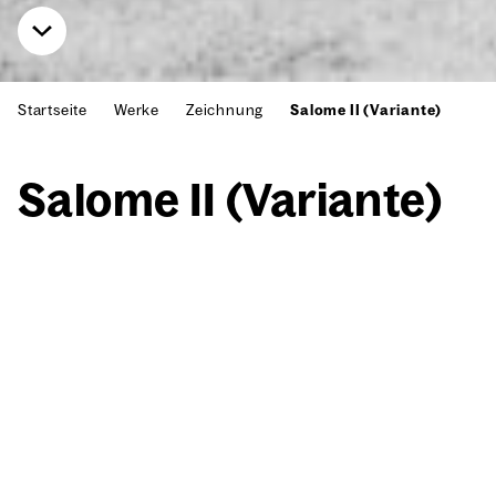
Startseite
Werke
Zeichnung
Salome II (Variante)
Salo­me II (Vari­an­te)