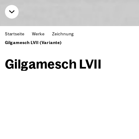
Startseite
Werke
Zeichnung
Gilgamesch LVII (Variante)
Gil­ga­mesch LVII
(Vari­an­te)