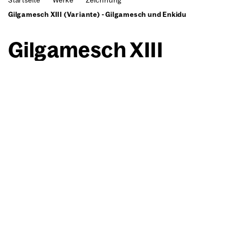
Startseite
Werke
Zeichnung
Gilgamesch XIII (Variante) - Gilgamesch und Enkidu
Gil­ga­mesch XIII
(Vari­an­te) – Gil­ga­
mesch und Enkidu